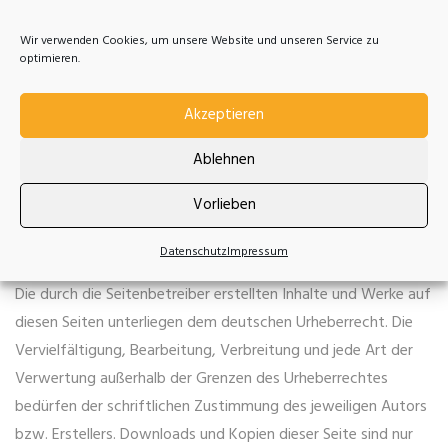
Anbieter oder Betreiber der Seiten verantwortlich. Die
verlinkten Seiten wurden zum Zeitpunkt der Verlinkung auf
Wir verwenden Cookies, um unsere Website und unseren Service zu
mögliche Rechtsverstöße überprüft. Rechtswidrige Inhalte
optimieren.
waren zum Zeitpunkt der Verlinkung nicht erkennbar.
Akzeptieren
Eine permanente inhaltliche Kontrolle der verlinkten Seiten ist
jedoch ohne konkrete Anhaltspunkte einer Rechtsverletzung
Ablehnen
nicht zumutbar. Bei Bekanntwerden von Rechtsverletzungen
Vorlieben
werden wir derartige Links umgehend entfernen.
Urheberrecht
Datenschutz
Impressum
Die durch die Seitenbetreiber erstellten Inhalte und Werke auf
diesen Seiten unterliegen dem deutschen Urheberrecht. Die
Vervielfältigung, Bearbeitung, Verbreitung und jede Art der
Verwertung außerhalb der Grenzen des Urheberrechtes
bedürfen der schriftlichen Zustimmung des jeweiligen Autors
bzw. Erstellers. Downloads und Kopien dieser Seite sind nur